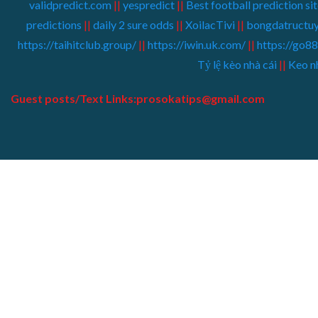
validpredict.com
||
yespredict
||
Best football prediction sit
predictions
||
daily 2 sure odds
||
XoilacTivi
||
bongdatructu
https://taihitclub.group/
||
https://iwin.uk.com/
||
https://go8
Tỷ lệ kèo nhà cái
||
Keo n
Guest posts/Text Links:prosokatips@gmail.com